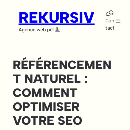
Aller
REKURSIV
au
contenu
Con
tact
Agence web péï 🏝️
RÉFÉRENCEMEN
T NATUREL :
COMMENT
OPTIMISER
VOTRE SEO